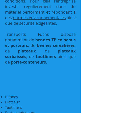
conditions. Pour cela l'entreprise
investit régulièrement dans du
matériel performant et répondant à
des
normes environnementales
ainsi
que de
sécurité exigeantes
.
Transports Fuchs dispose
notamment de
bennes TP en semis
et porteurs
, de
bennes céréalières
,
de
plateaux
, de
plateaux
surbaissés
, de
tautliners
ainsi que
de
porte-conteneurs
.
1
8
véhicules
Bennes
Plateaux
Tautliners
Porte-conteneurs